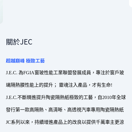
公司理念
關於JEC
超越巔峰 極致工藝
J.E.C. 為FGIA窗玻性能工業聯盟發展成員，專注於窗戶玻
璃隔熱膜性能上的提升； 靈魂注入產品，才有生命!
J.E.C.不斷精進提升陶瓷隔熱紙極致的工藝，自2010年全球
發行第一款高隔熱、高清晰、高透視汽車專用陶瓷隔熱紙
JC系列以來，持續增進產品上的改良以
提供千萬車主更涼