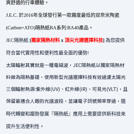
爽舒適的行車體驗。
J.E.C. 於2016年全球發行第一款霧度最低的双奈米陶瓷
(Carbon+ATO)隔熱紙BA系列:BA40產品。
JEC隔熱紙
[
獨家隔熱材料
x
頂尖光譜選擇科技
]
為您提供
符合當代實用性和便利性最全面的優勢!
太陽輻射其實就是一種電磁波，JEC隔熱紙以獨家隔熱材
料做為隔熱基礎，使用新型光譜選擇科技有效過濾太陽光
三個輻射熱源:紫外線(UV)、紅外線(IR)、可見光(VLT)，且
保留最適合人眼的光譜波段，並讓電子訊號頻率穿過
，隨
時代轉變和趨勢發展『隔熱紙』應用上需要提供新科技來
提升生活便利性。