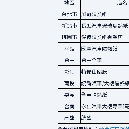
地區
店名
台北市
旭冠隔熱紙
新北市
長虹汽車玻璃隔熱紙
桃園市
俊億隔熱紙專業店
平鎮
國豐汽車隔熱紙
台中
台中全車
彰化
特優仕貼膜
南投
統新汽車/大樓隔熱
嘉義
全車隔熱紙
台南
永仁汽車大樓專業隔
高雄
統盛
全台經銷商據點：
全台汽車隔