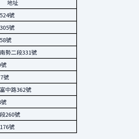
地址
24號
05號
58號
南勢二段331號
0號
7號
富中路362號
8號
260號
76號