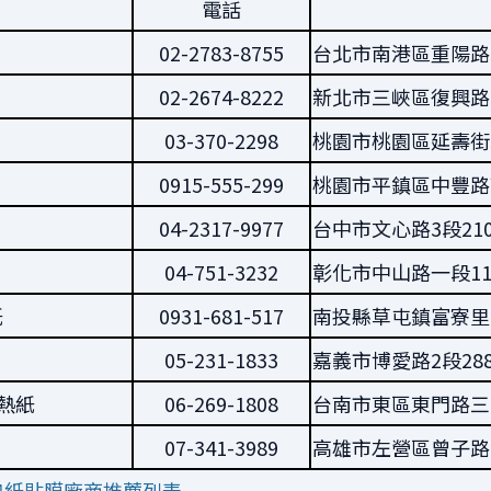
電話
02-2783-8755
台北市南港區重陽路5
02-2674-8222
新北市三峽區復興路3
03-370-2298
桃園市桃園區延壽街
0915-555-299
桃園市平鎮區中豐路
04-2317-9977
台中市文心路3段21
04-751-3232
彰化市中山路一段11
紙
0931-681-517
南投縣草屯鎮富寮里
05-231-1833
嘉義市博愛路2段28
熱紙
06-269-1808
台南市東區東門路三段
07-341-3989
高雄市左營區曾子路1
熱紙貼膜廠商推薦列表