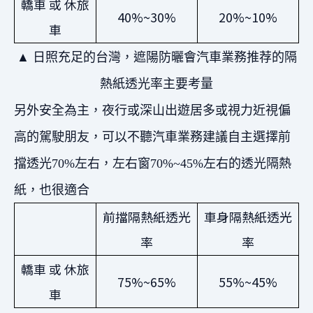
轎車 或 休旅
40%~30%
20%~10%
車
▲ 日照充足的台灣，遮陽防曬會汽車業務推荐的隔
熱紙透光率主要考量
另外安全為主，夜行或深山出遊居多或視力近視偏
高的駕駛朋友，可以不聽汽車業務建議自主選擇前
擋透光70%左右，左右窗70%~45%左右的透光隔熱
紙，也很適合
前擋隔熱紙透光
車身隔熱紙透光
率
率
轎車 或 休旅
75%~65%
55%~45%
車