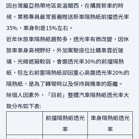
因台灣屬亞熱帶地區氣溫關西，在購買新車的時
候，業務專員最常普遍贈送新車隔熱紙前擋透光率
35%，車身則是15%左右。
近年休旅車隔熱紙趨勢多，透光率有微改變，因休
旅車車身高視野好，外加駕駛座位比轎車靠近玻
璃、光線遮蔽較弱，會選透光率30%的前擋隔熱
紙，但左右前窗隔熱紙卻因重心高選透光率20%的
隔熱紙，是為了轉彎時以及保持與機車的距離。
除個人因素外，「目前」整體汽車隔熱紙透光率大
致分布如下表:
前擋隔熱紙透光
車身隔熱紙透光
率
率